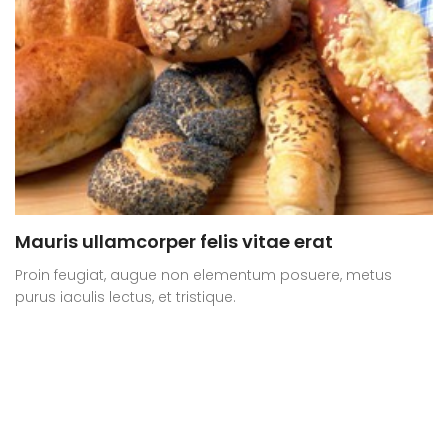
Mauris ullamcorper felis vitae erat
Proin feugiat, augue non elementum posuere, metus
purus iaculis lectus, et tristique.