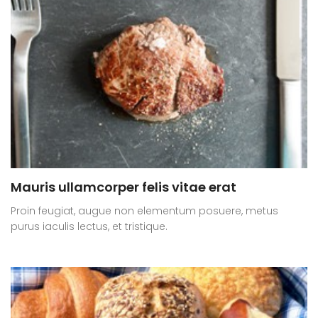
Mauris ullamcorper felis vitae erat
Proin feugiat, augue non elementum posuere, metus
purus iaculis lectus, et tristique.