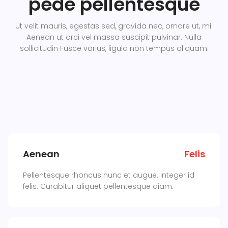
pede pellentesque
Ut velit mauris, egestas sed, gravida nec, ornare ut, mi.
Aenean ut orci vel massa suscipit pulvinar. Nulla
sollicitudin Fusce varius, ligula non tempus aliquam.
Aenean
Felis
Pellentesque rhoncus nunc et augue. Integer id
felis. Curabitur aliquet pellentesque diam.