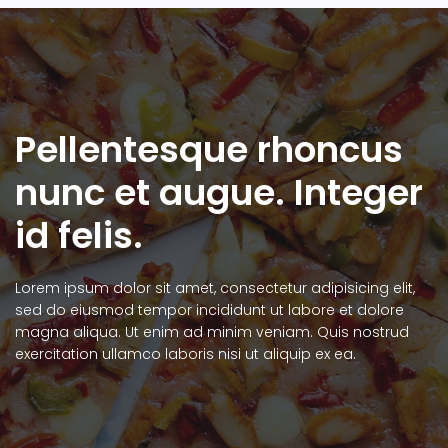
Pellentesque rhoncus
nunc et augue. Integer
id felis.
Lorem ipsum dolor sit amet, consectetur adipisicing elit,
sed do eiusmod tempor incididunt ut labore et dolore
magna aliqua. Ut enim ad minim veniam. Quis nostrud
exercitation ullamco laboris nisi ut aliquip ex ea.